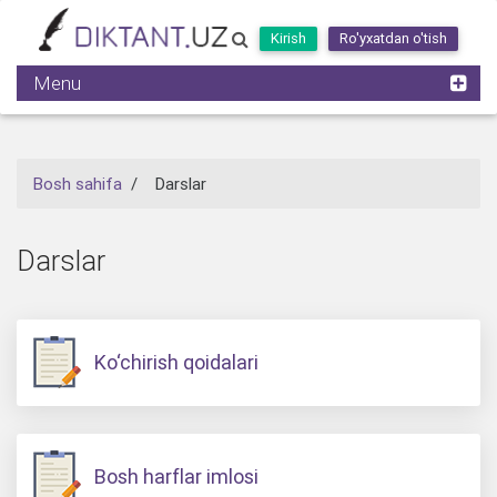
Kirish
Ro'yxatdan o'tish
Menu
Bosh sahifa
/
Darslar
Darslar
Ko‘chirish qoidalari
Bosh harflar imlosi